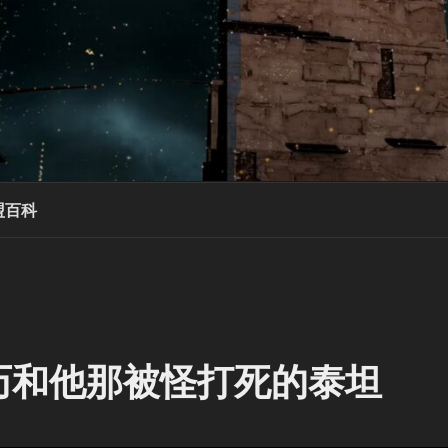
盟百科
历和他那被怪打死的泰坦