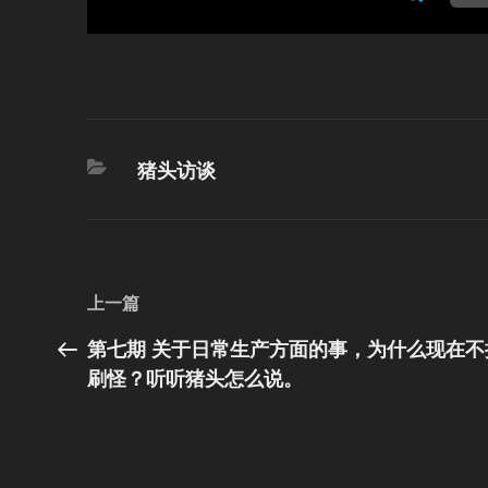
分
猪头访谈
类
文
上
上一篇
章
一
第七期 关于日常生产方面的事，为什么现在不
篇
导
刷怪？听听猪头怎么说。
文
航
章