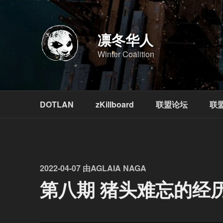
跳
至
内
凛冬华人
容
Winter Coalition
DOTLAN
zKillboard
联盟论坛
联
发
2022-04-07
由
AGLAIA NAGA
布
第八期 猪头难忘的经
于