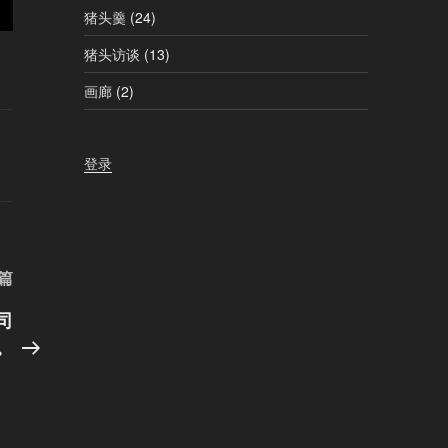
猪头羹
(24)
猪头访谈
(13)
画廊
(2)
登录
下
篇
一
司
篇
。
文
章