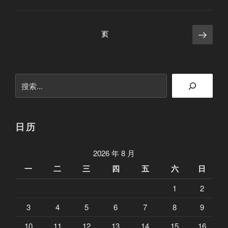
四
听
人
及
期
猪
的
F
文
如
下
头
，
页
1
C
何
一
怎
听
章
的
页
应
么
听
责
分
对
说
猪
任
搜
改
。
页
头
”
索
版
”
怎
”
么
说
日历
。
（
2026 年 8 月
有
一
二
三
四
五
六
日
点
1
2
小
惊
3
4
5
6
7
8
9
喜
10
11
12
13
14
15
16