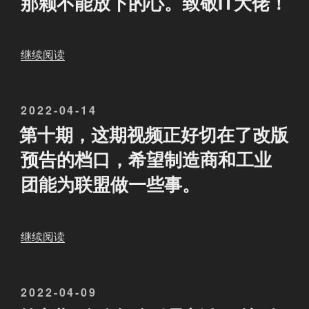
那颗不能放下的心。致敬IT大佬！
听
什
见
么
我
取
“
继续阅读
们
消
第
的
了
十
声
所
发
2022-04-14
一
音
有
布
期
第十期，这期视频正好切在了改版
！
N
于
F
预告的档口，希望制造商和工业
”
I
R
团能为联盟做一些事。
P
T
，
的
他
历
是
任
“
继续阅读
怎
C
第
么
E
十
看
O
发
2022-04-09
期
待
都
，