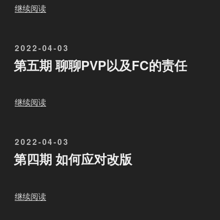
坦
。
方
件
“
继续阅读
”
”
面
和
第
的
责
六
事
发
任
2022-04-03
期
，
布
。
英
第五期 聊聊PVP以及FC的责任
为
于
”
语
什
不
么
好
“
继续阅读
现
的
第
在
，
五
不
想
发
2022-04-03
期
提
来
布
聊
第四期 如何应对改版
倡
做
于
聊
刷
联
P
怪
盟
V
“
继续阅读
？
工
P
第
听
具
以