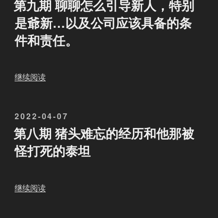
布
第九期 聊聊怎么引导新人，特别
A
是
于
这
是爺新…以及公司应该具备的条
O
谁
期
M
件和责任。
？
视
灭
作
频
灯
为
正
的
联
好
“
继续阅读
？
盟
切
第
”
C
在
九
E
了
发
2022-04-07
期
O
改
布
聊
第八期 猪头难忘的经历和他那被
的
版
于
聊
怪打死的泰坦
不
预
怎
容
告
么
易
的
引
，
“
继续阅读
档
导
和
第
口
新
那
八
，
人