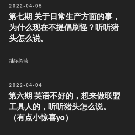
发
颗
2022-04-05
期
希
，
布
不
猪
第七期 关于日常生产方面的事，
望
特
于
能
头
制
别
为什么现在不提倡刷怪？听听猪
放
难
造
是
头怎么说。
下
忘
商
爺
的
的
和
新
心
经
工
…
。
历
业
“
继续阅读
以
致
和
团
第
及
敬
他
能
七
公
I
那
发
为
2022-04-04
期
司
T
被
布
联
关
第六期 英语不好的，想来做联盟
应
大
怪
于
盟
于
该
工具人的，听听猪头怎么说。
佬
打
做
日
具
（有点小惊喜yo）
！
死
一
常
备
”
的
些
生
的
泰
事
产
条