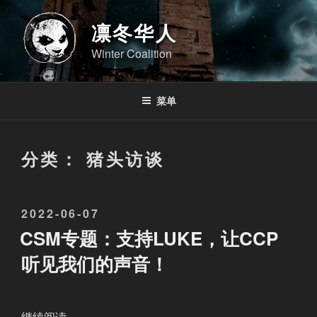
跳
至
凛冬华人
内
Winter Coalition
容
菜单
分类：
猪头访谈
发
2022-06-07
布
CSM专题：支持LUKE，让CCP
于
听见我们的声音！
“