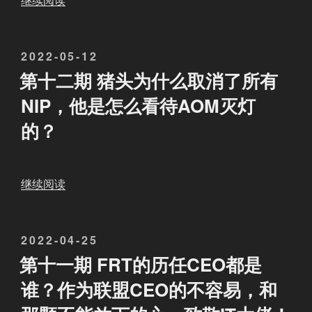
继续阅读
C
S
发
2022-05-12
M
布
专
第十二期 猪头为什么取消了所有
于
题
NIP，他是怎么看待AOM灭灯
：
的？
支
持
L
U
“
继续阅读
K
第
E
十
，
发
2022-04-25
二
让
布
期
第十一期 FRT的历任CEO都是
C
于
猪
谁？作为联盟CEO的不容易，和
C
头
P
为