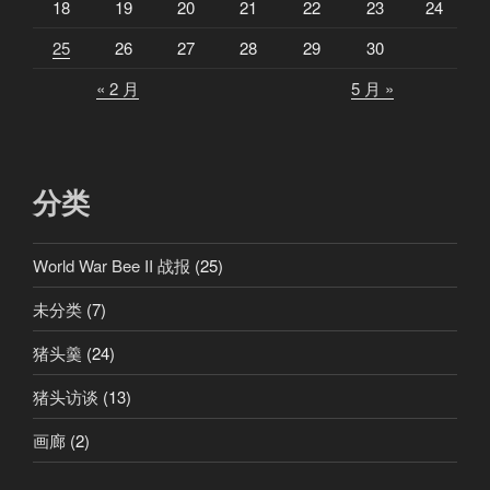
具
18
19
20
21
22
23
24
人
25
26
27
28
29
30
的
« 2 月
5 月 »
，
听
听
猪
分类
头
怎
么
World War Bee II 战报
(25)
说
未分类
(7)
。
（
猪头羹
(24)
有
猪头访谈
(13)
点
小
画廊
(2)
惊
喜