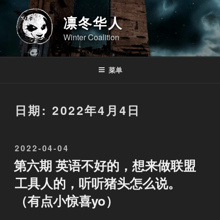
跳
至
凛冬华人
内
Winter Coalition
容
菜单
日期:
2022年4月4日
发
2022-04-04
布
第六期 英语不好的，想来做联盟
于
工具人的，听听猪头怎么说。
（有点小惊喜yo）