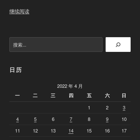
“
继续阅读
第
六
期
搜
英
索
语
不
好
日历
的
，
2022 年 4 月
想
一
二
三
四
五
六
日
来
1
2
3
做
联
4
5
6
7
8
9
10
盟
11
12
13
14
15
16
17
工