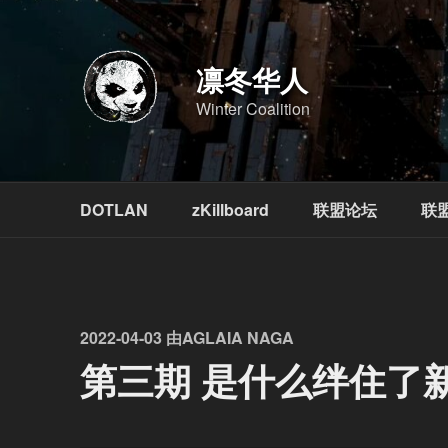
跳
至
内
凛冬华人
容
Winter Coalition
DOTLAN
zKillboard
联盟论坛
联
发
2022-04-03
由
AGLAIA NAGA
布
第三期 是什么绊住了
于