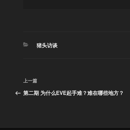
分
猪头访谈
类
文
上
上一篇
章
一
第二期 为什么EVE起手难？难在哪些地方？
篇
导
文
航
章