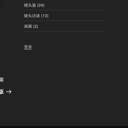
猪头羹
(24)
猪头访谈
(13)
画廊
(2)
登录
下
篇
一
版
篇
文
章