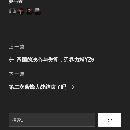
参与者
文
上
上一篇
章
一
帝国的决心与失算：刃卷力竭YZ9
篇
导
文
航
下
下一篇
章
一
第二次蜜蜂大战结束了吗
篇
文
章
搜
索