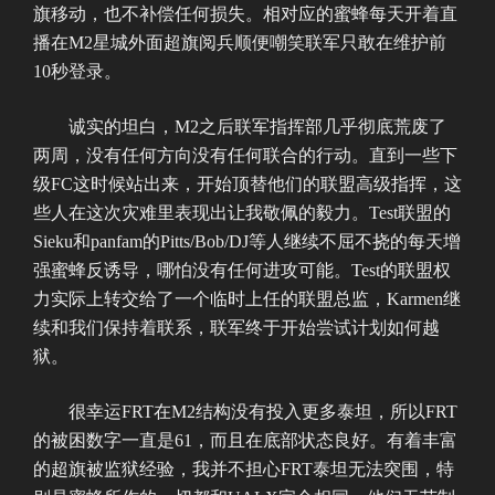
旗移动，也不补偿任何损失。相对应的蜜蜂每天开着直
播在M2星城外面超旗阅兵顺便嘲笑联军只敢在维护前
10秒登录。
诚实的坦白，M2之后联军指挥部几乎彻底荒废了
两周，没有任何方向没有任何联合的行动。直到一些下
级FC这时候站出来，开始顶替他们的联盟高级指挥，这
些人在这次灾难里表现出让我敬佩的毅力。Test联盟的
Sieku和panfam的Pitts/Bob/DJ等人继续不屈不挠的每天增
强蜜蜂反诱导，哪怕没有任何进攻可能。Test的联盟权
力实际上转交给了一个临时上任的联盟总监，Karmen继
续和我们保持着联系，联军终于开始尝试计划如何越
狱。
很幸运FRT在M2结构没有投入更多泰坦，所以FRT
的被困数字一直是61，而且在底部状态良好。有着丰富
的超旗被监狱经验，我并不担心FRT泰坦无法突围，特