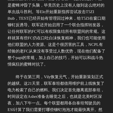
是蜜蜂冲昏了头脑，毕竟历史上没有人做到这么绝对的
单次战斗胜利。等Elo开始重新指挥尝试攻击T5ZI
ihub，TEST已经开始有管理回过神来，给T5ZI在窗口期
铆钉反诱导。联军还开始启用了一个联合指挥转发器，
让任何联军的FC可以有权限集结所有联盟间的常规。这
样就算有些FC仍在口吐白沫恢复精神，我们也可能使用
他们联盟的人力资源。这是个很厉害的工具，NCPL有
经验的老FC从来没有享受过人数优势，现在他们配备了
整个papi的常规，加上自己的技巧，开始可以和战斗热
情疯狂的蜜蜂对抗了。
终于在第三周，Vily恢复元气，开始重新策划正式
的越狱。这21天里，联军泰坦都借用维护前上线恢复了
电力检索了自己的燃料。我们决定首先撤离底部泰坦，
时间设定在Asher准备去睡觉之后，也就是北美时区深
夜，加八下午一点。每个联盟都用各自泰坦驾驶员的
ESI计算了我们需要打哪些铆钉泡泡才能最快离开。然