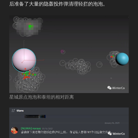
后准备了大量的隐轰投炸弹清理轻拦的泡泡。
星城原点泡泡和泰坦的相对距离