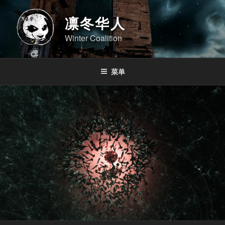
跳
至
凛冬华人
内
Winter Coalition
容
菜单