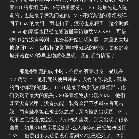
候FRT的泰坦还在319等跳跃疲劳。TEST是最先进入隧
道的，也是最早发现问题的。Vily开始说他的泰坦被弹
回了T5ZI的太阳，而电扣了，疲劳也累积了。这个时候
panfam的泰坦也已经在隧道里等待加载M2-XFE。可是
他们始终没有等到，服务器开始出现问题，大量的泰坦
被弹回T5ZI，当指挥部觉得非常疑惑的时候，更多的泰
坦开始在M2诱导上物质化显现，我们明白搞砸了。
那是很难熬的两小时，不停的有泰坦逐一显现在
M2-诱导上，他们无法使用装备，没有任何增援，孤单
的面对蜂群的舰队。TEST是最早物质化的泰坦群，他
们受到了最大的损失，80条泰坦逐步出现在M2，他们
甚至没有装甲，没有技能，装备全部下线就被瞬间击
毁。而有些泰坦在被击毁之后，又奇怪的出现回T5ZI，
只不过已经变成空船，人们称为幽灵。那天出现了很多
幽灵，如果KM显示是空船那么大概率他已经被传送回
T5ZI，但是很多人还是没有看到M2就已经死了。等到