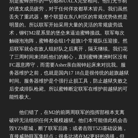
别是蜜蜂所作的一切都和UALX完全相同。他们无节制
的透支成员疲劳，对于任何佯攻都草木皆兵。我们虽然
丢失了重武器，整个联盟在东八时区的常规优势依然是
明显的。所以联军开始采用大量的灵活的常规疲劳战
术，铆钉M2星系里的堡垒来逼迫蜜蜂接战。联军每次
触碰泡泡阵，蜜蜂都会组1个超旗1个常规队伍迎接。然
后联军就会在敌人组好队之后离开，隔天继续。我们花
了三周时间来消耗他们的耐心，直到蜜蜂澳洲时区没有
FC愿意蹲守，而需要Asher亲自闹钟起床来对抗我。服
务器维护之前，也就是国内17 18点是很传统的超旗越狱
时间。服务器维护是个强行止损工具，防止越狱失败之
后变成排队枪毙。所以蜜蜂断定联军在维护前越狱的可
能性极大。
他们错了，在M2的前两周联军的指挥部根本支离
破碎无法组织任何大规模越狱。他们本可能借此机会击
毁YZ9星城，断了联军后路；或者击毁T5ZI基础设施，
直接威胁联军集结点；很多比堵在M2更好的选择，但