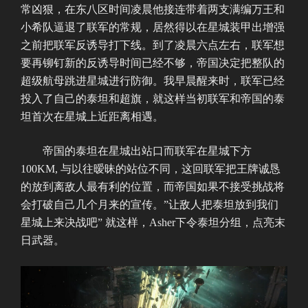
常凶狠，在东八区时间凌晨他接连带着两支满编万王和
小希队逼退了联军的常规，居然得以在星城装甲出增强
之前把联军反诱导打下线。到了凌晨六点左右，联军想
要再铆钉新的反诱导时间已经不够，帝国决定把整队的
超级航母跳进星城进行防御。我早晨醒来时，联军已经
投入了自己的泰坦和超旗，就这样当初联军和帝国的泰
坦首次在星城上近距离相遇。
帝国的泰坦在星城出站口而联军在星城下方
100KM, 与以往暧昧的站位不同，这回联军把王牌诚恳
的放到离敌人最有利的位置，而帝国如果不接受挑战将
会打破自己几个月来的宣传。”让敌人把泰坦放到我们
星城上来决战吧” 就这样，Asher下令泰坦分组，点亮末
日武器。