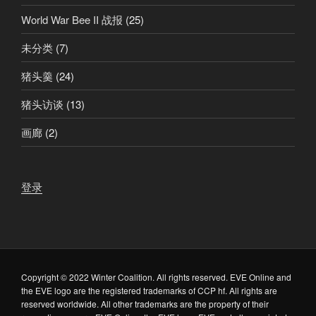
World War Bee II 战报
(25)
未分类
(7)
猪头羹
(24)
猪头访谈
(13)
画廊
(2)
登录
Copyright © 2022 Winter Coalition. All rights reserved. EVE Online and
the EVE logo are the registered trademarks of CCP hf. All rights are
reserved worldwide. All other trademarks are the property of their