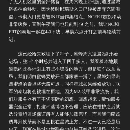
了无人机区里的全部储备，在周六晚上带他们通过星城
链条往前移动。因为彼时邱瑞斯入口已经被废弃充满海
盗，卡彻入口更是被INIT当作集结点。NCFRT超旗移动
非常缓慢，直到午夜我们也只能到49-之前。我让NC和
FRT的泰坦一起在4-0下线，早晨六点开打之前再继续前
进。
这已经给失败埋下了种子，蜜蜂周六凌晨2点开始
进场，整5个小时总共进入了四千多人。我看着本地频
道隐约觉得计划里有些不稳妥的地方，但是联军战意高
昂，我们明白蜜蜂要放开全部家底一搏了，星城如果击
毁蜜蜂的泰坦将无路可退，同样星城如果维修成功，联
军的泰坦将会被埋在原地。因为M2-装甲非常流畅，我
们对服务器有了不切实际的幻想。回想起来，哪怕服务
器完全正常，打这种赌博也不合理，应该在维护之后就
诱导泰坦进场保证所有人能够加载完毕，而且我们应该
诱导到铁壁而不是直接在星城上方。不过一切已经是历
史了，联军在星城出增强前40分钟开始诱导进场。这时