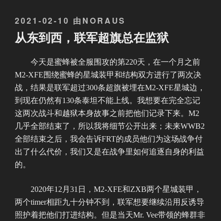
发
2021-02-10
由
NORAUS
布
从东到西，联军超旗总在监狱
于
今天是蜜蜂被全服围攻的第220天，在一个月之前
M2-XFE围绕蜜蜂的星城装甲和结构双方进行了两次决
战，结果是联军超过300条超旗被埋在M2-XFE星城边，
到现在仍然有130条泰坦不能上线。我想要在完全忘记
这两次战斗和越狱本身故事之前把他们记录下来。M2
几乎全部结束了，所以我将细节公开出来；未来WWB2
全部结束之后，我会告诉FRT的成员他们为这场战争付
出了什么代价，我们又是在战争里如何追逐自身的利益
的。
2020年12月31日，M2-XFE和ZXB两个星城装甲，
两个timer相距九十分钟不到，联军想要继续沿用反诱导
照护着把他们打进结构。但是当天Mr. Vee带领的蜂群非