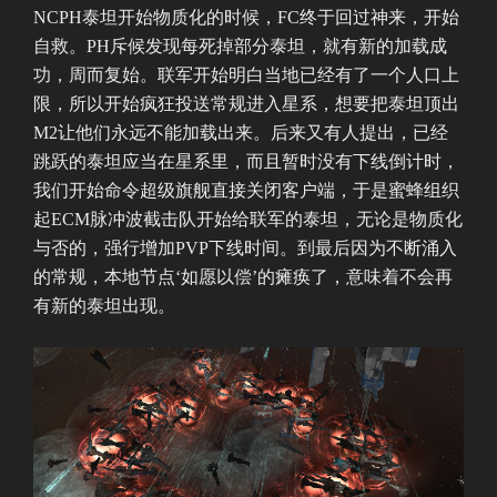
NCPH泰坦开始物质化的时候，FC终于回过神来，开始
自救。PH斥候发现每死掉部分泰坦，就有新的加载成
功，周而复始。联军开始明白当地已经有了一个人口上
限，所以开始疯狂投送常规进入星系，想要把泰坦顶出
M2让他们永远不能加载出来。后来又有人提出，已经
跳跃的泰坦应当在星系里，而且暂时没有下线倒计时，
我们开始命令超级旗舰直接关闭客户端，于是蜜蜂组织
起ECM脉冲波截击队开始给联军的泰坦，无论是物质化
与否的，强行增加PVP下线时间。到最后因为不断涌入
的常规，本地节点‘如愿以偿’的瘫痪了，意味着不会再
有新的泰坦出现。