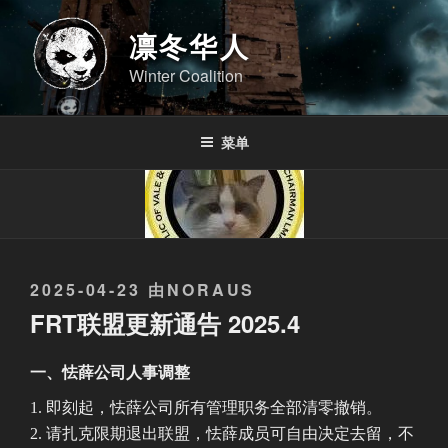
跳
至
凛冬华人
内
Winter Coalition
容
菜单
发
2025-04-23
由
NORAUS
布
FRT联盟更新通告 2025.4
于
一、怯薛公司人事调整
即刻起，怯薛公司所有管理职务全部清零撤销。
请扎克限期退出联盟，怯薛成员可自由决定去留，不