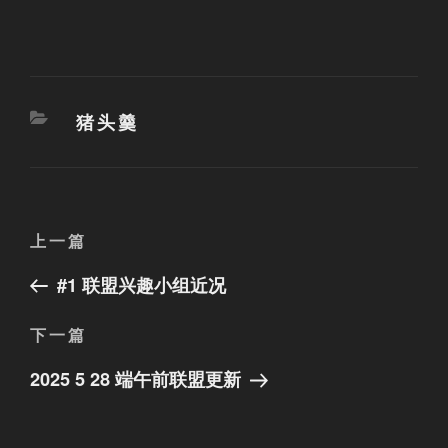
分
猪头羹
类
文
上
上一篇
章
一
#1 联盟兴趣小组近况
篇
导
文
航
下
下一篇
章
一
2025 5 28 端午前联盟更新
篇
文
章