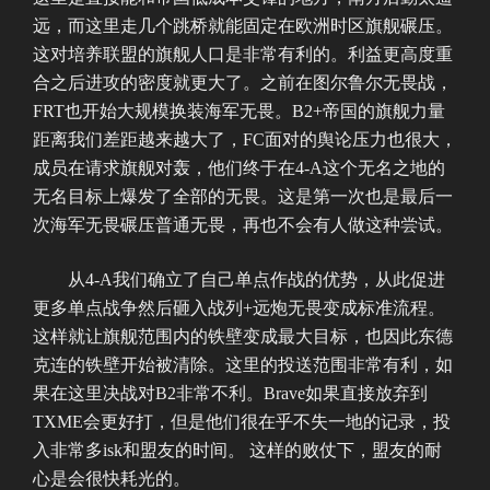
远，而这里走几个跳桥就能固定在欧洲时区旗舰碾压。
这对培养联盟的旗舰人口是非常有利的。利益更高度重
合之后进攻的密度就更大了。之前在图尔鲁尔无畏战，
FRT也开始大规模换装海军无畏。B2+帝国的旗舰力量
距离我们差距越来越大了，FC面对的舆论压力也很大，
成员在请求旗舰对轰，他们终于在4-A这个无名之地的
无名目标上爆发了全部的无畏。这是第一次也是最后一
次海军无畏碾压普通无畏，再也不会有人做这种尝试。
从4-A我们确立了自己单点作战的优势，从此促进
更多单点战争然后砸入战列+远炮无畏变成标准流程。
这样就让旗舰范围内的铁壁变成最大目标，也因此东德
克连的铁壁开始被清除。这里的投送范围非常有利，如
果在这里决战对B2非常不利。Brave如果直接放弃到
TXME会更好打，但是他们很在乎不失一地的记录，投
入非常多isk和盟友的时间。 这样的败仗下，盟友的耐
心是会很快耗光的。