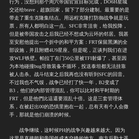
行为，没想到那个周六帝国官宣目标完成，DO6H星城
交还给brave，超旗回家，留下了部分建制。最重要的是
带走了重生克隆集结点。用远程克隆打防御战争就是玩
票，所有人都明白这一点。SFC非常沮丧，给我投降，
但是被帝国攻击之后我已经不想成为云环的邻居。我甚
至安慰他提出一个折中的和平方案：FRT保留黑渊的全
部设施，并且附赠4U9星座。但是呢，正谈判我们在进
攻WLF铁壁。帕拉丁在门50公里被TFI射爆了，甚至因
为本地碰撞bug导致装备不循环，投送泰坦都无法挂靠
被人击杀。战斗结束之后我再也没有听到SFC的回音。
不过我也不气馁，战争已经打了快一年，B2变成了
B3，他们的内部管理混乱，你可以比对和平时期的
FRT，但是他們比這還要混乱十倍。这是三套管理体
系，在被赶出00的恐惧里抱在一起，总有天有个人会撒
手，那就是他们崩溃的时候。
战争继续，这时候PH的战争兴趣越来越大。因为
这里是直接能和帝国低成本交锋的地方，南方后勤太遥