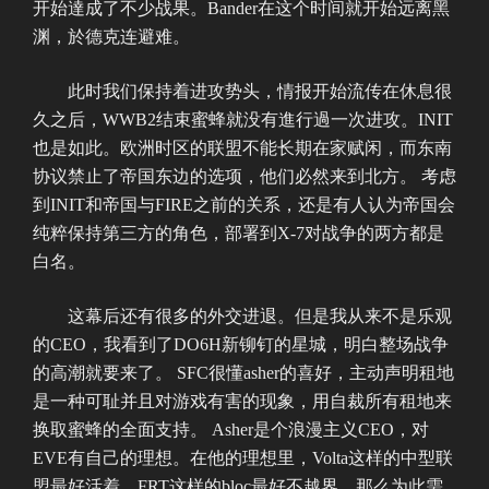
开始達成了不少战果。Bander在这个时间就开始远离黑
渊，於德克连避难。
此时我们保持着进攻势头，情报开始流传在休息很
久之后，WWB2结束蜜蜂就没有進行過一次进攻。INIT
也是如此。欧洲时区的联盟不能长期在家赋闲，而东南
协议禁止了帝国东边的选项，他们必然来到北方。 考虑
到INIT和帝国与FIRE之前的关系，还是有人认为帝国会
纯粹保持第三方的角色，部署到X-7对战争的两方都是
白名。
这幕后还有很多的外交进退。但是我从来不是乐观
的CEO，我看到了DO6H新铆钉的星城，明白整场战争
的高潮就要来了。 SFC很懂asher的喜好，主动声明租地
是一种可耻并且对游戏有害的现象，用自裁所有租地来
换取蜜蜂的全面支持。 Asher是个浪漫主义CEO，对
EVE有自己的理想。在他的理想里，Volta这样的中型联
盟最好活着，FRT这样的bloc最好不越界，那么为此需