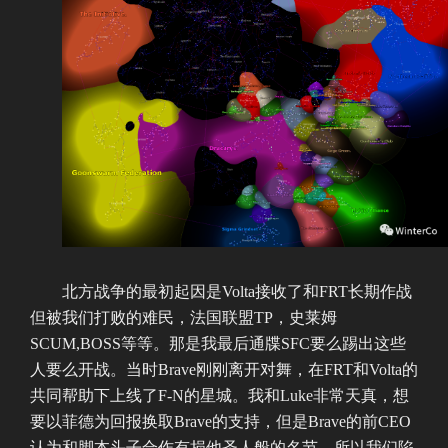
北方战争的最初起因是Volta接收了和FRT长期作战
但被我们打败的难民，法国联盟TP，史莱姆
SCUM,BOSS等等。那是我最后通牒SFC要么踢出这些
人要么开战。当时Brave刚刚离开对舞，在FRT和Volta的
共同帮助下上线了F-N的星城。我和Luke非常天真，想
要以菲德为回报换取Brave的支持，但是Brave的前CEO
认为和脚本头子合作有损他圣人般的名节。所以我们陷