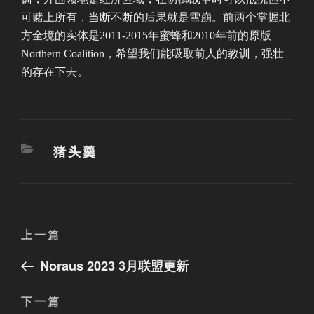
可赌上所有，当断不断的后果就是雪崩。前两个掌握北
方全境的实体是2011-2015年蜜蜂和2010年前的原版
Northern Coalition，希望我们能吸取前人的教训，强壮
的存在下去。
分
猪头羹
类
文
上
上一篇
章
一
Noraus 2023 3月联盟更新
篇
导
文
航
下
下一篇
章