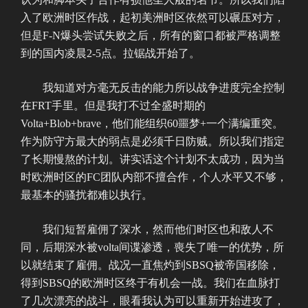
入了欧洲时区作战，起初美洲时区依然可以碾压对方，
但是F-N爆头尝试失败之后，所有的窗口都被严格调整
到的国内凌晨2-5点。拉锯战开始了。
我知道对方毫无反击的能力所以战争进度完全控制
在FRT手里。但是我打不过全盛时期的
Volta+Blob+brave，他们能组织60噩梦+一个满编重突。
作为防守方最大的弱点是必须千日防贼。所以我们指定
了长期慢熬的计划。讲实话这个计划不太成功，因为当
时欧洲时区的FC团队内部不擅合作，个人水平又不够，
最基本的骚扰都难以执行。
我们短暂雇佣了深水，然而他们时区也和敌人不
同，后期深水被volta间谍渗透，喪失了唯一的优势，所
以就结束了雇佣。战况一直焦灼到SBSQ被帝国移除，
得到SBSQ的欧洲时区终于有机会一战。我们在血脉打
了几次漂亮的战斗，眼看我认为可以重新开始进攻了，