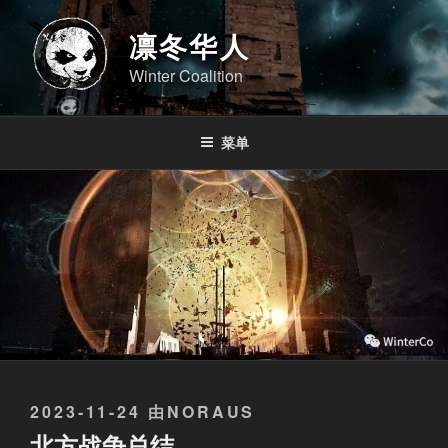
跳
至
凛冬华人
内
Winter Coalition
容
菜单
发
2023-11-24
由
NORAUS
布
北方战争总结