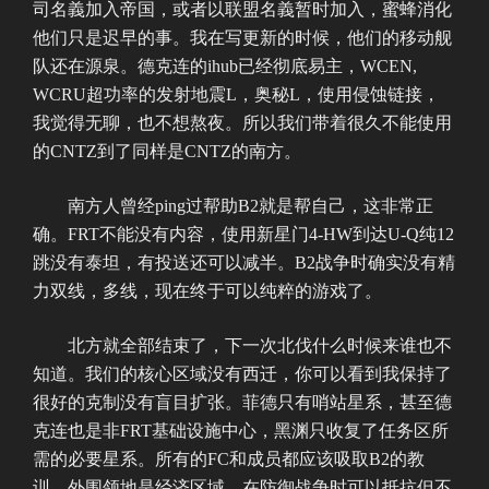
司名義加入帝国，或者以联盟名義暂时加入，蜜蜂消化
他们只是迟早的事。我在写更新的时候，他们的移动舰
队还在源泉。德克连的ihub已经彻底易主，WCEN,
WCRU超功率的发射地震L，奥秘L，使用侵蚀链接，
我觉得无聊，也不想熬夜。所以我们带着很久不能使用
的CNTZ到了同样是CNTZ的南方。
南方人曾经ping过帮助B2就是帮自己，这非常正
确。FRT不能没有内容，使用新星门4-HW到达U-Q纯12
跳没有泰坦，有投送还可以减半。B2战争时确实没有精
力双线，多线，现在终于可以纯粹的游戏了。
北方就全部结束了，下一次北伐什么时候来谁也不
知道。我们的核心区域没有西迁，你可以看到我保持了
很好的克制没有盲目扩张。菲德只有哨站星系，甚至德
克连也是非FRT基础设施中心，黑渊只收复了任务区所
需的必要星系。所有的FC和成员都应该吸取B2的教
训，外围领地是经济区域，在防御战争时可以抵抗但不