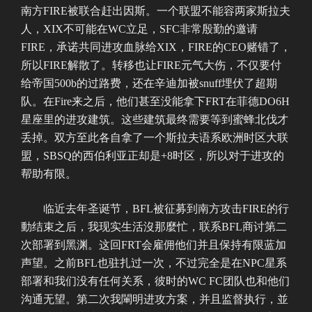
南方FIRE被联合赶出因斯。一个联盟不能容两家斯拉夫
人，XIX不可能在WC立足，SFC非常殷勤的邀请
FIRE，承诺共同进攻血脉给XIX，FIRE的CEO赌错了，
所以FIRE解散了。转移也让FIRE元气大伤，不仅要付
给帝国500b的过路费，还在辛迪加被snuff埋伏了超期
队。在Fire来之后，他们甚至没能拿下FRT在菲德DO6H
星座里的进攻建筑。这些建筑最终需要等到蜜蜂北伐才
丢掉。双方至此各自拿了一个斯拉夫语系欧洲时区大联
盟，SBSQ的西伯利亚正却是+8时区，所以对于进攻的
帮助有限。
临近去年圣诞节，BFL被征募到南方攻击FIRE的行
動结束之后，我现实生活沒那麼忙，联系BFL商讨第二
次部署到黑渊。这回FRT会雇佣他们并且保持有限蓝加
声望。之前BFL也驻扎过一次，不过完全是在NPC星系
部署和我们没有任何关系，彼时的WC FC团队也和他们
沟通无望。第二次我閳明进攻方案，并且监督执行，並