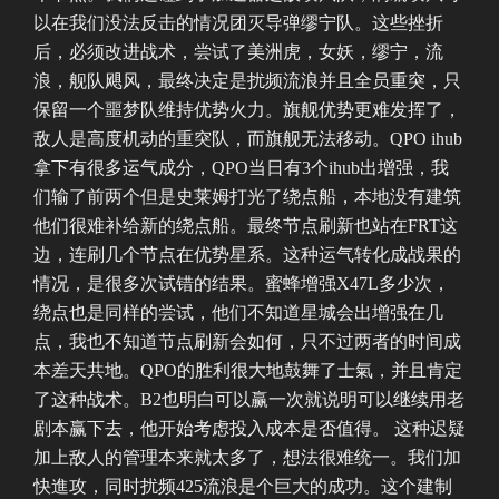
以在我们没法反击的情况团灭导弹缪宁队。这些挫折
后，必须改进战术，尝试了美洲虎，女妖，缪宁，流
浪，舰队飓风，最终决定是扰频流浪并且全员重突，只
保留一个噩梦队维持优势火力。旗舰优势更难发挥了，
敌人是高度机动的重突队，而旗舰无法移动。QPO ihub
拿下有很多运气成分，QPO当日有3个ihub出增强，我
们输了前两个但是史莱姆打光了绕点船，本地没有建筑
他们很难补给新的绕点船。最终节点刷新也站在FRT这
边，连刷几个节点在优势星系。这种运气转化成战果的
情况，是很多次试错的结果。蜜蜂增强X47L多少次，
绕点也是同样的尝试，他们不知道星城会出增强在几
点，我也不知道节点刷新会如何，只不过两者的时间成
本差天共地。QPO的胜利很大地鼓舞了士氣，并且肯定
了这种战术。B2也明白可以赢一次就说明可以继续用老
剧本赢下去，他开始考虑投入成本是否值得。 这种迟疑
加上敌人的管理本来就太多了，想法很难统一。我们加
快進攻，同时扰频425流浪是个巨大的成功。这个建制