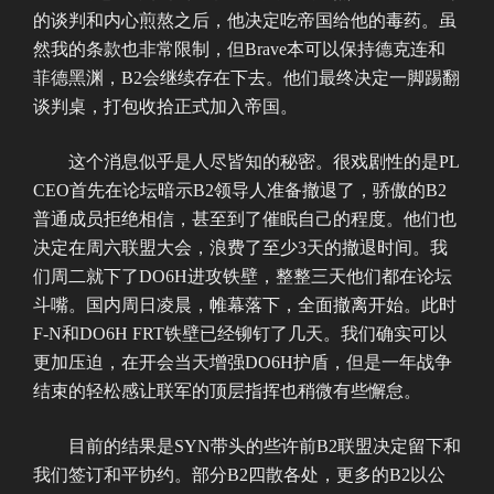
的谈判和内心煎熬之后，他决定吃帝国给他的毒药。虽
然我的条款也非常限制，但Brave本可以保持德克连和
菲德黑渊，B2会继续存在下去。他们最终决定一脚踢翻
谈判桌，打包收拾正式加入帝国。
这个消息似乎是人尽皆知的秘密。很戏剧性的是PL
CEO首先在论坛暗示B2领导人准备撤退了，骄傲的B2
普通成员拒绝相信，甚至到了催眠自己的程度。他们也
决定在周六联盟大会，浪费了至少3天的撤退时间。我
们周二就下了DO6H进攻铁壁，整整三天他们都在论坛
斗嘴。国内周日凌晨，帷幕落下，全面撤离开始。此时
F-N和DO6H FRT铁壁已经铆钉了几天。我们确实可以
更加压迫，在开会当天增强DO6H护盾，但是一年战争
结束的轻松感让联军的顶层指挥也稍微有些懈怠。
目前的结果是SYN带头的些许前B2联盟决定留下和
我们签订和平协约。部分B2四散各处，更多的B2以公