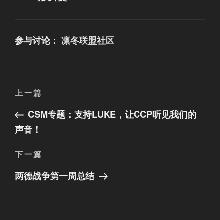
类
参与讨论：
凛冬联盟社区
文
上
上一篇
章
一
CSM专题：支持LUKE，让CCP听见我们的
篇
导
文
声音！
航
章
下
下一篇
一
两德战争第一周总结
篇
文
章