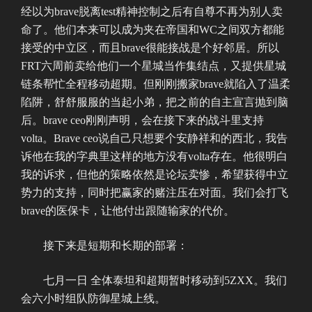
经以为brave脱离test精神控制之后有自尊不再为别人卖
命了。他们本来可以成为夹在帝国和WC之间双方都能
接受的中立区，而且brave很能接战是个好邻居。所以
FRT六周前卖给他们一个星城当作集结点，又提供星城
链条帮忙全程移动超期。但刚刚搬家brave就陷入了温柔
陷阱，舒舒服服的当起小弟，把之前的自主宣言抛到脑
后。brave ceo刚刚声明，会在接下来的战斗里支持
volta。Brave ceo说自己只想要个安静祥和的西北，我告
诉他在我的字典里这样的地方没有volta存在。他很明白
我的诉求，但他的策略依然是论坛卖惨，希望获得中立
势力的支持，同时把赢家的赌注压在对面。我们会打飞
brave的医保卡，让他付出跟随输家的代价。
接下来是短期和长期的部署：
七月一日 全体泰坦和超期暂时移动到5ZXX。我们
会六小时组队防御星城上线。