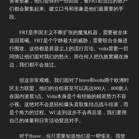
害者形象，他们会得到一些回应，被FRT欺负过的散户
们都会聚集起来。建立口号和形象是他们最重要的手
段。
FRT是帝国主义不断扩张的魔鬼机器，需要被全体
送回晨曦。FRT是个宁静最大的威胁，需要联合全服进
行围攻。这些都是甚嚣尘上的流行言论。volta需要一切
同情让他们面对我们的怒火。而任何人把仇敌窝藏在身
边，我们都不会放过。
但这非常艰难。我们面对了brave和volta两个欧洲时
区主力联盟，他们的合组甚至可以高达800人，800敌人
在国内凌晨3点。Volta本身是个有经验的精英势力不容
小视。这绝对不会是轻松爆头直取集结点战斗结束，而
是个角力的过程。WC走到这步不会再后退，我们要用
自己的体量和日常活动窒息对手。
对于Brave，你只需要知道他们是一帮懦夫。我曾