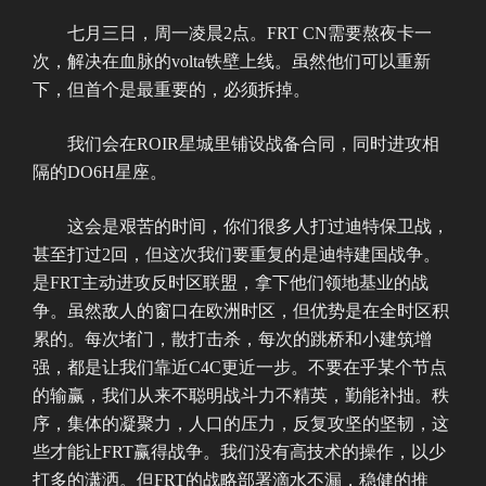
七月三日，周一凌晨2点。FRT CN需要熬夜卡一
次，解决在血脉的volta铁壁上线。虽然他们可以重新
下，但首个是最重要的，必须拆掉。
我们会在ROIR星城里铺设战备合同，同时进攻相
隔的DO6H星座。
这会是艰苦的时间，你们很多人打过迪特保卫战，
甚至打过2回，但这次我们要重复的是迪特建国战争。
是FRT主动进攻反时区联盟，拿下他们领地基业的战
争。虽然敌人的窗口在欧洲时区，但优势是在全时区积
累的。每次堵门，散打击杀，每次的跳桥和小建筑增
强，都是让我们靠近C4C更近一步。不要在乎某个节点
的输赢，我们从来不聪明战斗力不精英，勤能补拙。秩
序，集体的凝聚力，人口的压力，反复攻坚的坚韧，这
些才能让FRT赢得战争。我们没有高技术的操作，以少
打多的潇洒。但FRT的战略部署滴水不漏，稳健的推