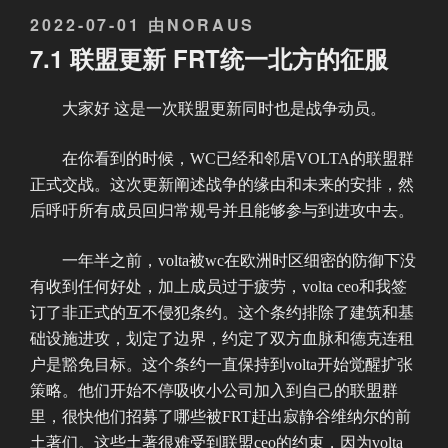
发
2022-07-01
由
NORAUS
布
7.1 联盟更新 FRT统一北方的征服
于
大家好 这是一次联盟更新同时也是战争动员。
在你看到的时候，WC已经和邻居VOLTA的联盟群
正式交战。这次更新阐述战争的缘由和未来的安排，然
后呼吁所有成员回归常规号并且能够参与到进攻中去。
一年半之前，volta被wc在欧洲时区细密的防御下没
有收到任何好处，加上成员过于疲劳，volta ceo和我签
订了非正式的互不侵犯条约。这个条约排除了建筑和基
础设施进攻，划定了边界，约定了双方血脉和德克连租
户是豁免目标。这个条约一直保持到volta开始觉醒扩张
策略。他们开始不停吸收小公司加入到自己的联盟群
里，很快他们招募了哪些被FRT赶出寂静谷维纳尔的前
土著们。这些土著很难受到联盟ceo的约束，因为volta