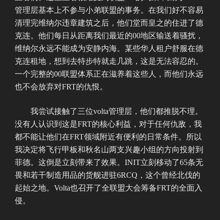
管理层基本上不参与小弟联盟的事务。在我们好不容易
清理完维纳尔违章建筑之后，他们堂而皇之的住进了德
克连。他们每日从距离我们最近的00地区输送着骚扰，
维纳尔永远不能成为安静内海。某些华人租户舒服在德
克连租地，想到去特步特就走几跳，这是无法容忍的。
一个完整的00联盟体系正在滋养着这些人，而他们永远
也不会放弃对FRT的仇恨。
我尝试接触了三位volta管理层，他们都推脱不理。
没有人认识到这是FRT的核心利益，对于任何仇敌，我
都不能让他们在FRT领域附近有便利的日常条件。所以
我决定将飞行甲板和秋名山两支兴趣小组的方向投射到
菲德。这倒是立刻带来了效果。INIT立刻移动了65条无
畏和若干制造用品的货舰进驻6RCQ，这个曾经北伐的
起始之地。Volta也召开了全联盟大会筹备FRT的全面入
侵。