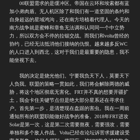
00联盟需求的是缓冲区。帝国在云环和埃索都有蓝
加小弟肉盾。无人机区除了和我们有一道坚固的条约和
自身超远的星域鸿沟，还在南方培植着代理人。今天的
南方战争就是蜜蜂和章鱼无法调和认同同一个中立势
力，所以双方会不停的拉锯交战。而我们和volta曾经的
协约，已经无法抵消他们接纳的仇恨。越来越多反WC
的人口进入到西北，这对于我们是最重要的隐患，我不
能坐视下去。
我的决定是烧光他们。宁要我负天下人，莫要天下
人负我。联盟的策略一贯如此，我们将会解除两德的威
胁，将这个地区彻底无害化。FRT并不真的想要开疆扩
土，我会卡住关键节点但是绝大部分星系还在寻求住
户。首先第一步，是清楚现在盘踞的害虫。我在一周前
通知所有的联盟职能做好战争的准备。2018年FRT进攻
Solar是第一次，这是第二次需要熬夜，需要强攻，需要
单独和多个敌人作战。Volta已经在论坛诉苦求援建设受