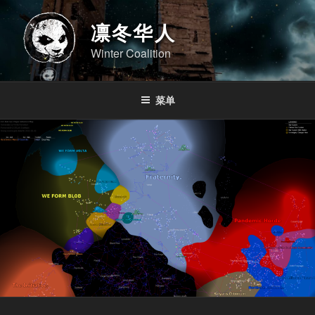
跳
至
凛冬华人
内
Winter Coalition
容
菜单