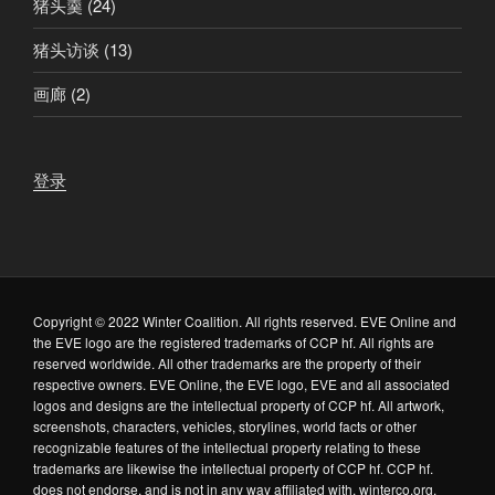
猪头羹
(24)
猪头访谈
(13)
画廊
(2)
登录
Copyright © 2022 Winter Coalition. All rights reserved. EVE Online and
the EVE logo are the registered trademarks of CCP hf. All rights are
reserved worldwide. All other trademarks are the property of their
respective owners. EVE Online, the EVE logo, EVE and all associated
logos and designs are the intellectual property of CCP hf. All artwork,
screenshots, characters, vehicles, storylines, world facts or other
recognizable features of the intellectual property relating to these
trademarks are likewise the intellectual property of CCP hf. CCP hf.
does not endorse, and is not in any way affiliated with, winterco.org.