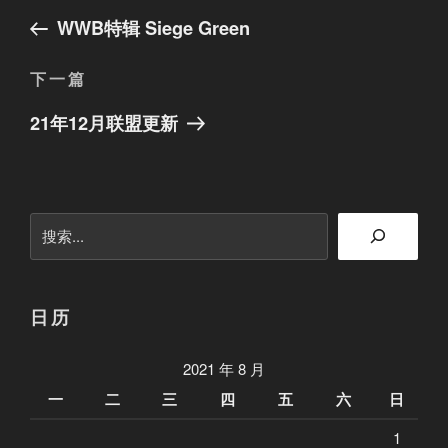
章
一
WWB特辑 Siege Green
篇
导
文
航
下
下一篇
章
一
21年12月联盟更新
篇
文
章
搜
索
日历
2021 年 8 月
一
二
三
四
五
六
日
1