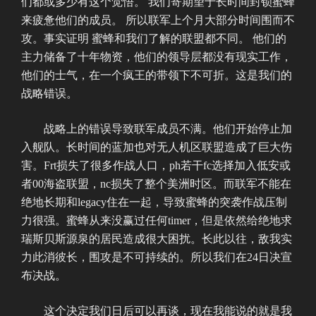
们都或多少有这个觉悟。 我们寄期望于长时间封锁蜜蜂
来疲惫他们的成员。 所以联军上个月大部分时间围而不
攻。事实证明 蜜蜂和我们了解的联盟都不同。 他们的
主力储备了十年物资，他们的领导层都没有现实工作，
他们的士气，在一个疯王的带领下不可折。这是我们的
战略错误。
战略上的错误导致联军成员不满。他们开始停止加
入舰队。长时间的蓝加也对无人机区联盟造成了巨大伤
害。Frt损失了很多作战人口，ph若干fc选择加入低安或
者00海盗联盟，nc损失了整个美洲时区。而联军不能在
绝地长期和legacy住在一起，导致蜜蜂的突袭作战压制
力很强。蜜蜂从来没赢过任何timer，但是依然给绝地求
瑞斯贝斯源泉的居民造成很大困扰。长此以往，敌我实
力此消彼长，围攻是不可持续的。所以我们在24日决宣
布决战。
这个决定我们日后可以再谈，现在我能说的就是我