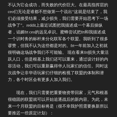
不认为它会成功，而失败的代价巨大。在最高指挥层的
ceo们无论是谁都不想做第一个说出“这就是结束了，我
们必须接受结果，减少损失，我们需要开始思考下一场
战争了”。reddit上最近试图把我描述成一个幕后操纵
者，谄媚frt ceo的远见卓识。蜜蜂尝试把frt和我描述成
一个识时务的标杆来分化联军各个联盟。我听到了很多
谬赞，但我不认为这些都是对的。frt一年前加入之初就
很明确这场战争我们不可能输。 现在看来frt损失大量活
跃人口，但是根基上我们还可以重来，通过设计好的内
容活动，我们可以重新赢得华人玩家们的信任。同时这
次战争让非华语玩家们仔细的检视了联盟的体制和潜
力，各个时区会有更多人加入我们。
现在，我们只需要把重要物资带回家，元气和根基
很稳固的联盟就可以开始追逐战后的新内容。为此，未
来一个月联盟的目标将是（很不幸我护照需要换新所以
要推迟一些原定计划）：