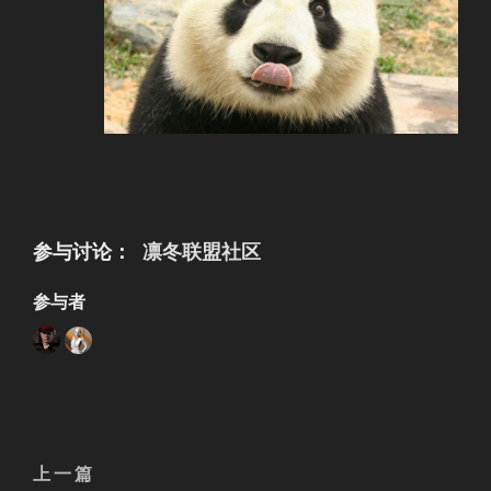
参与讨论：
凛冬联盟社区
参与者
文
上
上一篇