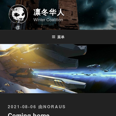
跳
至
凛冬华人
内
Winter Coalition
容
菜单
发
2021-08-06
由
NORAUS
布
Coming home