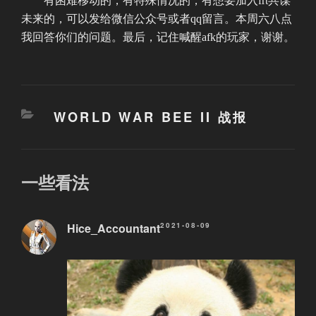
有困难移动的，有特殊情况的，有想要加入frt共谋
未来的，可以发给微信公众号或者qq留言。本周六八点
我回答你们的问题。最后，记住喊醒afk的玩家，谢谢。
分
WORLD WAR BEE II 战报
类
一些看法
Hice_Accountant
2021-08-09