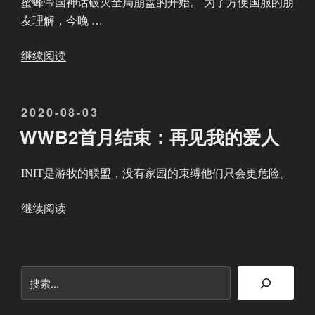
蜜蜂帝国神话破灭全局崩盘的开始。 为了方便国服的朋
十
友理解，今晚 …
九
洲
“
继续阅读
”
小
蜜
发
2020-08-03
蜂
布
帝
WWB2首月结束：再见我的爱人
于
国
黄
INIT是游牧的联盟，没有家园的束缚他们只会更危险。
昏
—
“
继续阅读
—
W
从
W
第
B
搜
一
2
索
座
首
星