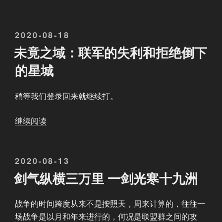
绝
地
发
2020-08-18
等
布
着
未竟之域：联军的失利和拒绝倒下
于
我
的星城
们
：
稍等我们登录回来就继续打。
联
军
“
继续阅读
的
未
罗
竟
马
发
2020-08-13
之
大
布
域
剑气纵横三万里 一剑光寒十九洲
道
于
：
”
联
战争的时间跨度从来不是按照天，周来计算的，往往一
军
场战争是以月和年来进行的，何况是联盟群之间的攻