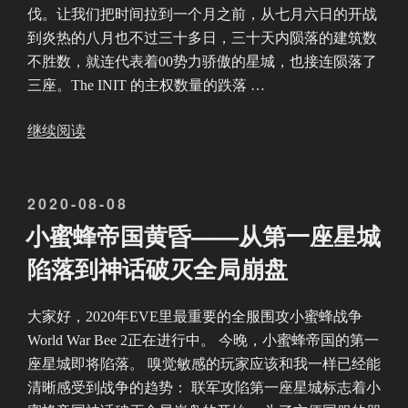
的
伐。让我们把时间拉到一个月之前，从七月六日的开战
失
到炎热的八月也不过三十多日，三十天内陨落的建筑数
利
不胜数，就连代表着00势力骄傲的星城，也接连陨落了
和
三座。The INIT 的主权数量的跌落 …
拒
绝
“
继续阅读
倒
剑
下
气
的
发
2020-08-08
纵
星
布
横
小蜜蜂帝国黄昏——从第一座星城
城
于
三
陷落到神话破灭全局崩盘
”
万
里
大家好，2020年EVE里最重要的全服围攻小蜜蜂战争
一
World War Bee 2正在进行中。 今晚，小蜜蜂帝国的第一
剑
座星城即将陷落。 嗅觉敏感的玩家应该和我一样已经能
光
清晰感受到战争的趋势： 联军攻陷第一座星城标志着小
寒