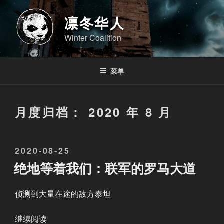
跳
至
凛冬华人
内
Winter Coalition
容
菜单
月度归档：
2020 年 8 月
发
2020-08-25
布
绝地等着我们：联军的罗马大道
于
侦测到大量在途的敌方泰坦
“
继续阅读