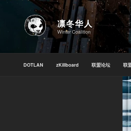
跳
至
内
凛冬华人
容
Winter Coalition
DOTLAN
zKillboard
联盟论坛
联