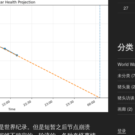
27
分类
World W
未分类
(7
猪头羹
(2
猪头访谈
画廊
(2)
是世界纪录。但是短暂之后节点崩溃
登录