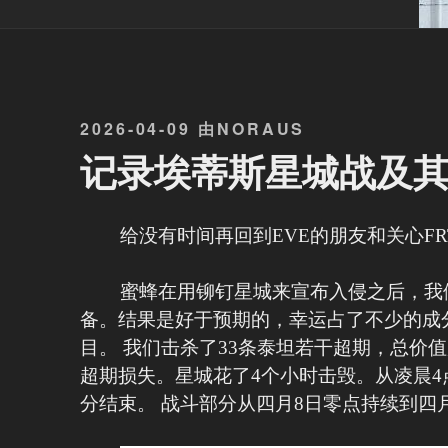
发
2026-04-09
由
NORAUS
布
记录埃蒂斯星城战及
于
给没有时间再回到EVE的朋友和关心F
蜜蜂在用铆钉星城来宣布入侵之后，我
备。结果是好于预期的，幸运占了不少的成
目。 我们击杀了33条泰坦若干超期，总价值
超期损失。星城花了4个小时击毁。从凌晨
分结束。 战斗部分从四月8日零点持续到四月